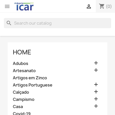
shopping_cart


(0)
search
HOME

Adubos

Artesanato
Artigos em Zinco

Artigos Portuguese

Calçado

Campismo

Casa
Covid-19