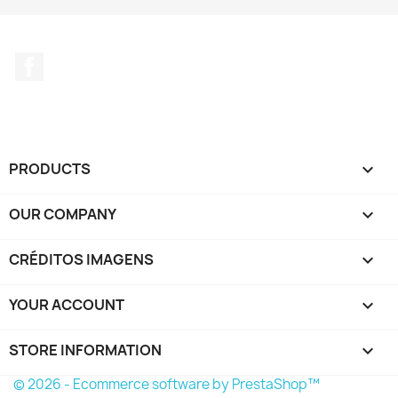
Facebook
PRODUCTS

OUR COMPANY

CRÉDITOS IMAGENS

YOUR ACCOUNT

STORE INFORMATION
keyboard_arrow_down
© 2026 - Ecommerce software by PrestaShop™