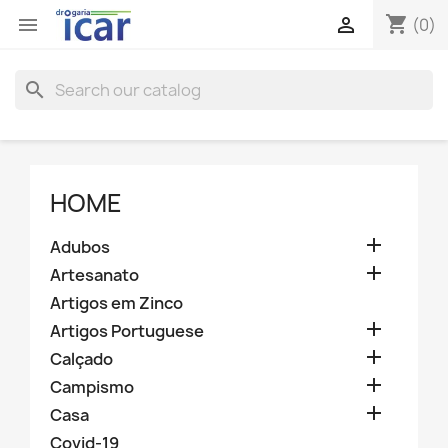
shopping_cart


(0)
search
HOME

Adubos

Artesanato
Artigos em Zinco

Artigos Portuguese

Calçado

Campismo

Casa
Covid-19