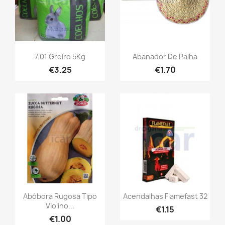
7.01 Greiro 5Kg
Abanador De Palha
€3.25
€1.70
Abóbora Rugosa Tipo
Acendalhas Flamefast 32
Violino...
€1.15
€1.00