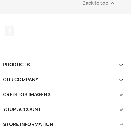
Back to top

Facebook
PRODUCTS

OUR COMPANY

CRÉDITOS IMAGENS

YOUR ACCOUNT

STORE INFORMATION
keyboard_arrow_down