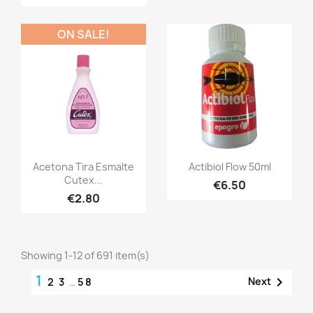
ON SALE!
Acetona Tira Esmalte
Actibiol Flow 50ml
Cutex...
€6.50
€2.80
Showing 1-12 of 691 item(s)
1

Next
2
3
…
58