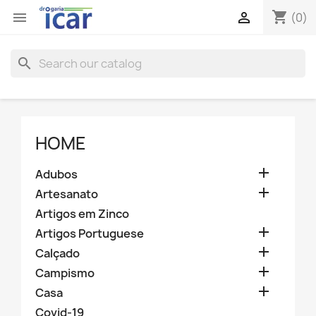
shopping_cart


(0)
search
HOME

Adubos

Artesanato
Artigos em Zinco

Artigos Portuguese

Calçado

Campismo

Casa
Covid-19