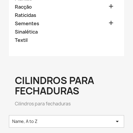

Racção
Raticidas

Sementes
Sinalética
Textil
CILINDROS PARA
FECHADURAS
Cilindros para fechaduras

Name, A to Z