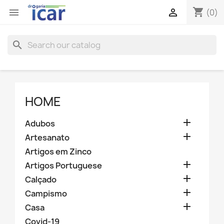
shopping_cart


(0)
search
HOME

Adubos

Artesanato
Artigos em Zinco

Artigos Portuguese

Calçado

Campismo

Casa
Covid-19