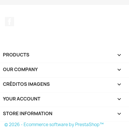
Facebook
PRODUCTS

OUR COMPANY

CRÉDITOS IMAGENS

YOUR ACCOUNT

STORE INFORMATION
keyboard_arrow_down
© 2026 - Ecommerce software by PrestaShop™