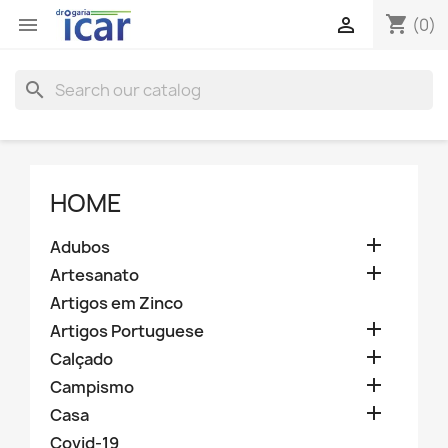
shopping_cart


(0)
search
HOME

Adubos

Artesanato
Artigos em Zinco

Artigos Portuguese

Calçado

Campismo

Casa
Covid-19