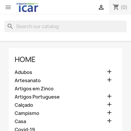
shopping_cart


(0)
search
HOME

Adubos

Artesanato
Artigos em Zinco

Artigos Portuguese

Calçado

Campismo

Casa
Covid-19