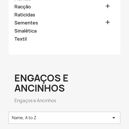

Racção
Raticidas

Sementes
Sinalética
Textil
ENGAÇOS E
ANCINHOS
Engaços e Ancinhos

Name, A to Z