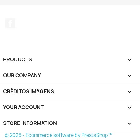
Facebook
PRODUCTS

OUR COMPANY

CRÉDITOS IMAGENS

YOUR ACCOUNT

STORE INFORMATION
keyboard_arrow_down
© 2026 - Ecommerce software by PrestaShop™