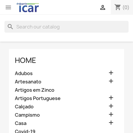
shopping_cart


(0)
search
HOME

Adubos

Artesanato
Artigos em Zinco

Artigos Portuguese

Calçado

Campismo

Casa
Covid-19