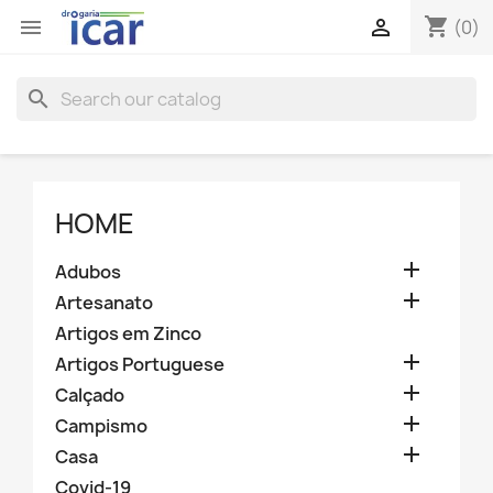
shopping_cart


(0)
search
HOME

Adubos

Artesanato
Artigos em Zinco

Artigos Portuguese

Calçado

Campismo

Casa
Covid-19