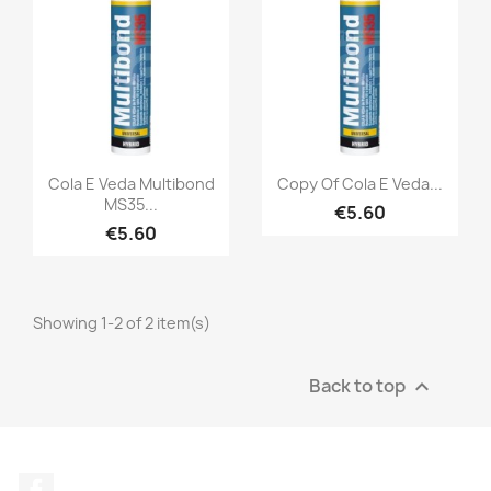
Cola E Veda Multibond
Copy Of Cola E Veda...
MS35...
€5.60
€5.60
Showing 1-2 of 2 item(s)
Back to top

Facebook