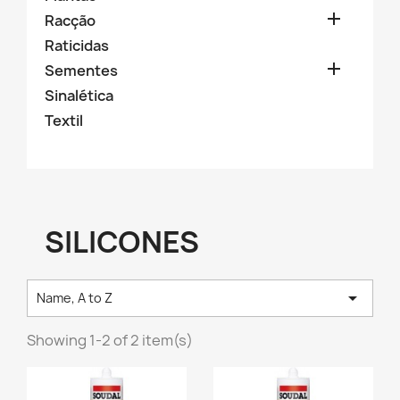

Racção
Raticidas

Sementes
Sinalética
Textil
SILICONES

Name, A to Z
Showing 1-2 of 2 item(s)