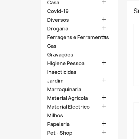

Casa
S
Covid-19

Diversos

Drogaria

Ferragens e Ferramentas
Gas
Gravações

Higiene Pessoal
Insecticidas

Jardim
Marroquinaria

Material Agricola

Material Electrico
Milhos

Papelaria

Pet - Shop