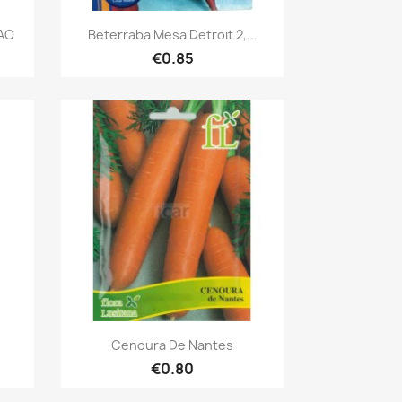
Quick view

AO
Beterraba Mesa Detroit 2,...
€0.85
Quick view

Cenoura De Nantes
€0.80