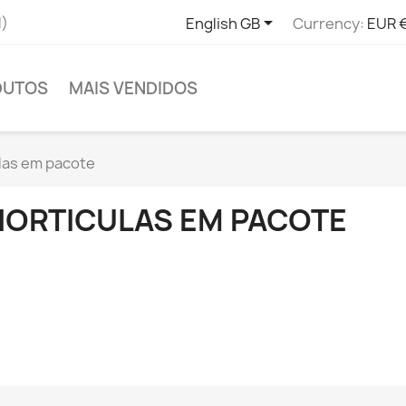

l)
English GB
Currency:
EUR 
DUTOS
MAIS VENDIDOS
las em pacote
HORTICULAS EM PACOTE