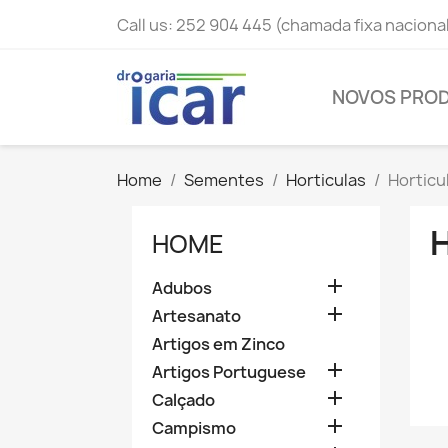
Call us:
252 904 445 (chamada fixa naciona
NOVOS PRO
Home
Sementes
Horticulas
Horticu
HOME

Adubos

Artesanato
Artigos em Zinco

Artigos Portuguese

Calçado

Campismo