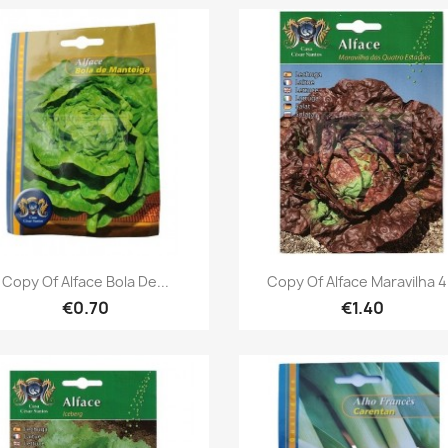
Quick view
Quick view


Copy Of Alface Bola De...
Copy Of Alface Maravilha 4.
€0.70
€1.40