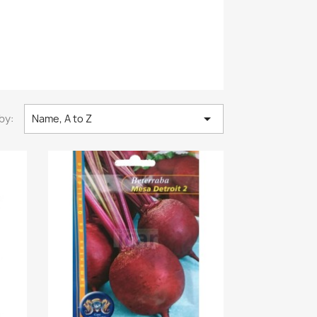

by:
Name, A to Z