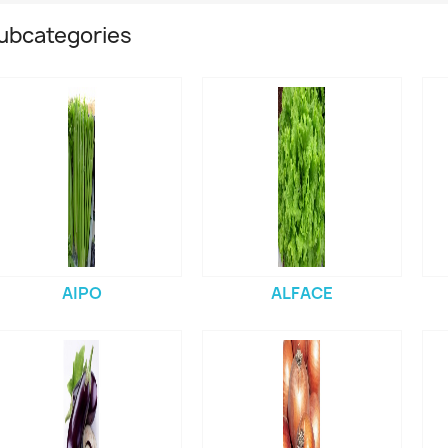
ubcategories
AIPO
ALFACE