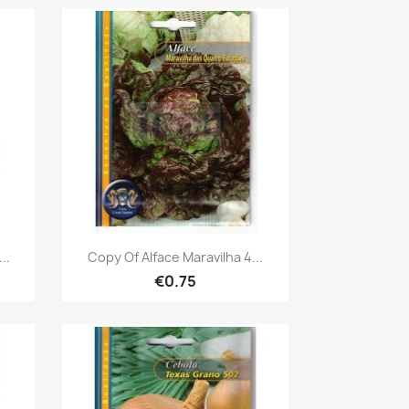
Quick view

..
Copy Of Alface Maravilha 4...
€0.75