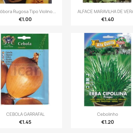
Quick view
Quick view


óbora Rugosa Tipo Violino...
ALFACE MARAVILHA DE VER
€1.00
€1.40
Quick view
Quick view


CEBOLA GARRAFAL
Cebolinho
€1.45
€1.20