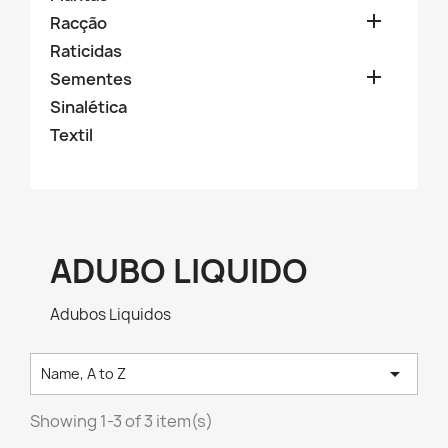

Racção
Raticidas

Sementes
Sinalética
Textil
ADUBO LIQUIDO
Adubos Liquidos

Name, A to Z
Showing 1-3 of 3 item(s)