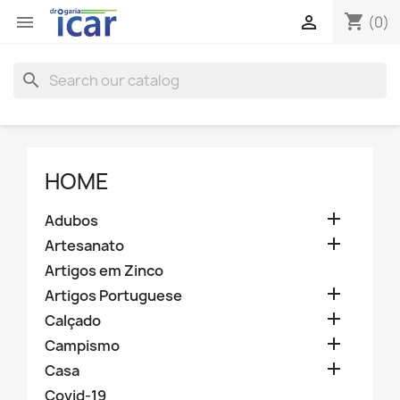
shopping_cart


(0)
search
HOME

Adubos

Artesanato
Artigos em Zinco

Artigos Portuguese

Calçado

Campismo

Casa
Covid-19