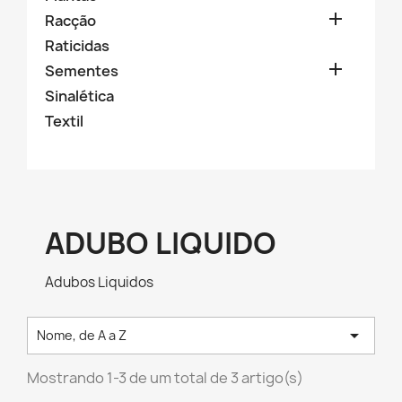

Racção
Raticidas

Sementes
Sinalética
Textil
ADUBO LIQUIDO
Adubos Liquidos

Nome, de A a Z
Mostrando 1-3 de um total de 3 artigo(s)