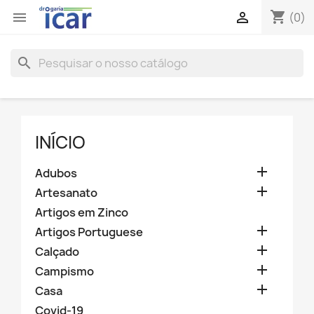
shopping_cart


(0)
search
INÍCIO

Adubos

Artesanato
Artigos em Zinco

Artigos Portuguese

Calçado

Campismo

Casa
Covid-19