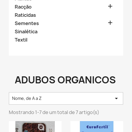

Racção
Raticidas

Sementes
Sinalética
Textil
ADUBOS ORGANICOS

Nome, de A a Z
Mostrando 1-7 de um total de 7 artigo(s)