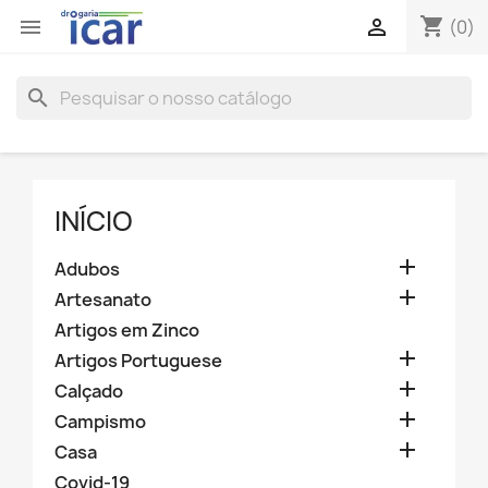
shopping_cart


(0)
search
INÍCIO

Adubos

Artesanato
Artigos em Zinco

Artigos Portuguese

Calçado

Campismo

Casa
Covid-19